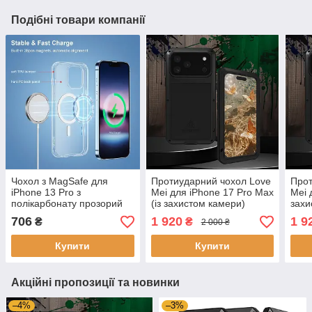
Подібні товари компанії
Чохол з MagSafe для
Протиударний чохол Love
Прот
iPhone 13 Pro з
Mei для iPhone 17 Pro Max
Mei 
полікарбонату прозорий
(із захистом камери)
захи
706
1 920
1 9
₴
₴
2 000 ₴
Купити
Купити
Акційні пропозиції та новинки
–4%
–3%