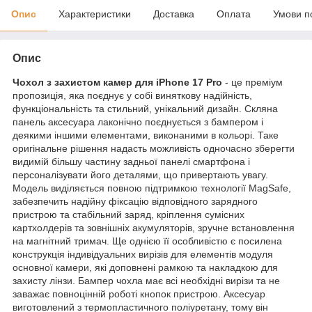
Опис
Характеристики
Доставка
Оплата
Умови п
Опис
Чохол з захистом камер для iPhone 17 Pro
- це преміум
пропозиція, яка поєднує у собі виняткову надійність,
функціональність та стильний, унікальний дизайн. Скляна
панель аксесуара лаконічно поєднується з бампером і
деякими іншими елементами, виконаними в кольорі. Таке
оригінальне рішення надасть можливість одночасно зберегти
видимій більшу частину задньої панелі смартфона і
персоналізувати його деталями, що привертають увагу.
Модель виділяється повною підтримкою технології MagSafe,
забезпечить надійну фіксацію відповідного зарядного
пристрою та стабільний заряд, кріплення сумісних
картхолдерів та зовнішніх акумуляторів, зручне встановлення
на магнітний тримач. Ще однією її особливістю є посилена
конструкція індивідуальних вирізів для елементів модуля
основної камери, які доповнені рамкою та накладкою для
захисту лінзи. Бампер чохла має всі необхідні вирізи та не
заважає повноцінній роботі кнопок пристрою. Аксесуар
виготовлений з термопластичного поліуретану, тому він