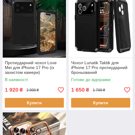
Протиударний чохол Love
Чохол Lunatik Taktik для
Mei для iPhone 17 Pro (із
iPhone 17 Pro протиударний
захистом камери)
броньований
В наявності
Готово до відправки
1 920
1 650
₴
₴
2 000 ₴
1 700 ₴
Купити
Купити