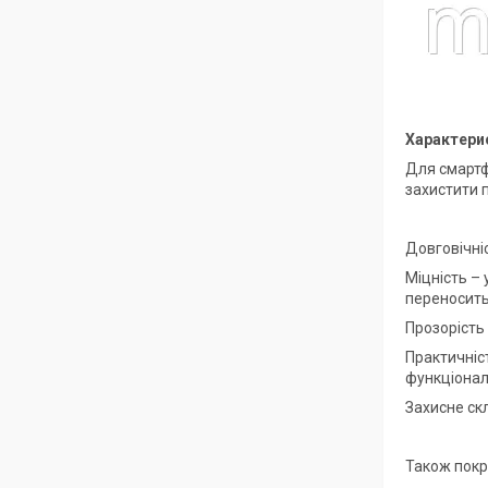
Характерис
Для смартф
захистити 
Довговічні
Міцність – 
переносить
Прозорість 
Практичніс
функціонал
Захисне ск
Також покр