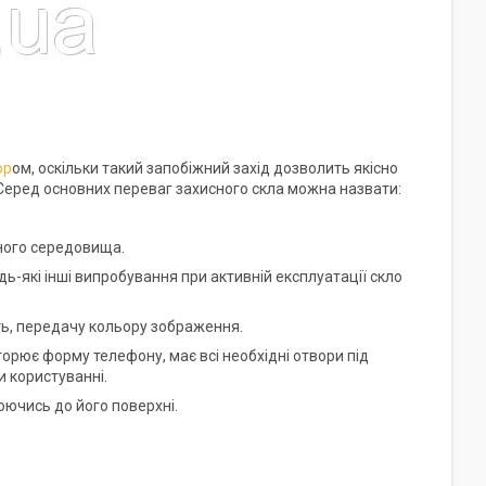
ор
ом, оскільки такий запобіжний захід дозволить якісно
 Серед основних переваг захисного скла можна назвати:
вного середовища.
удь-які інші випробування при активній експлуатації скло
сть, передачу кольору зображення.
торює форму телефону, має всі необхідні отвори під
 користуванні.
юючись до його поверхні.