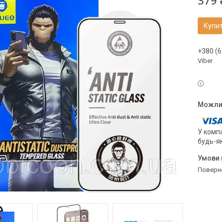
379 
Купи
+380 (6
Viber
У компа
будь-я
поверн