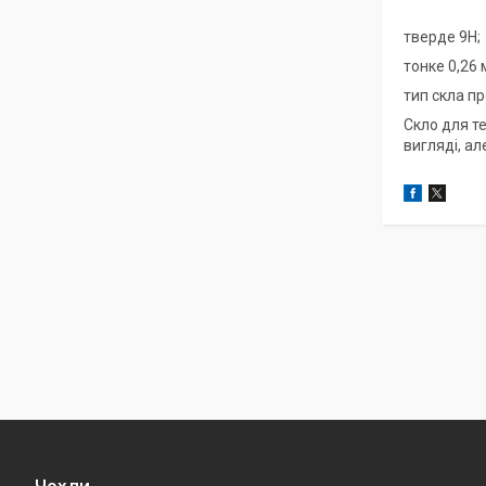
тверде 9Н;
тонке 0,26 
тип скла пр
Скло для те
вигляді, ал