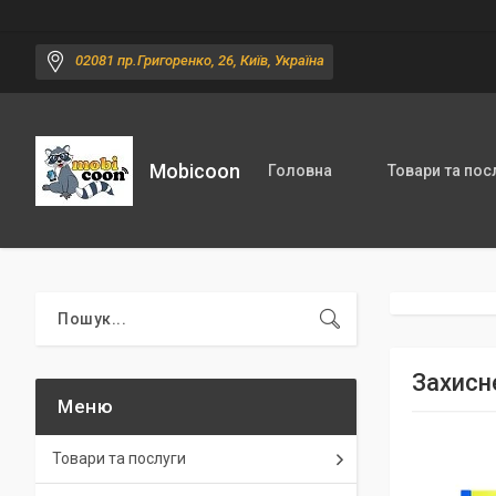
02081 пр.Григоренко, 26, Київ, Україна
Mobicoon
Головна
Товари та пос
Захисн
Товари та послуги