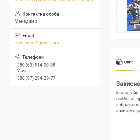
Менеджер
mobicoon@gmail.com
Опис
+380 (63) 514-08-88
Viber
+380 (97) 294-29-77
Захисне
Інноваційн
найбільш вр
зображення
захисту ек