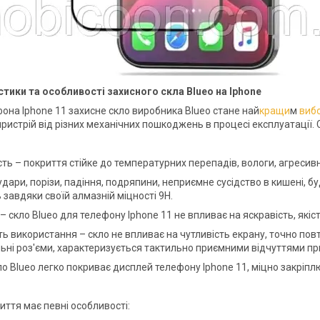
тики та особливості захисного скла Blueo на Iphone
она Iphone 11 захисне скло виробника Blueo стане най
кращи
м
виб
пристрій від різних механічних пошкоджень в процесі експлуатації.
сть – покриття стійке до температурних перепадів, вологи, агреси
удари, порізи, падіння, подряпини, неприємне сусідство в кишені, б
 завдяки своїй алмазній міцності 9Н.
– скло Blueo для телефону Iphone 11 не впливає на яскравість, які
ть використання – скло не впливає на чутливість екрану, точно пов
ьні роз'єми, характеризується тактильно приємними відчуттями при
ло Blueo легко покриває дисплей телефону Iphone 11, міцно закріпл
иття має певні особливості: