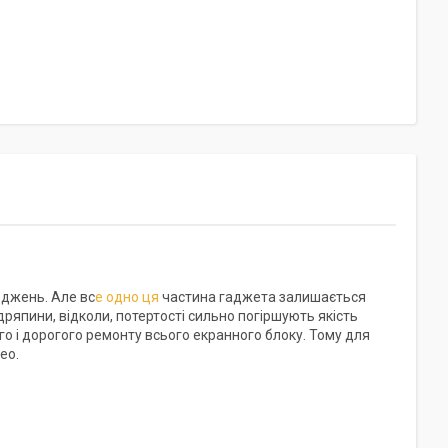
оджень. Але вс
е одно ця
частина гаджета залишається
ряпини, відколи, потертості сильно погіршують якість
 і дорогого ремонту всього екранного блоку. Тому для
eo.