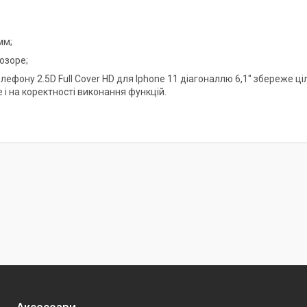
мм;
озоре;
лефону 2.5D Full Cover HD для Iphone 11 діагоналлю 6,1'' збереже ц
е і на коректності виконання функцій.