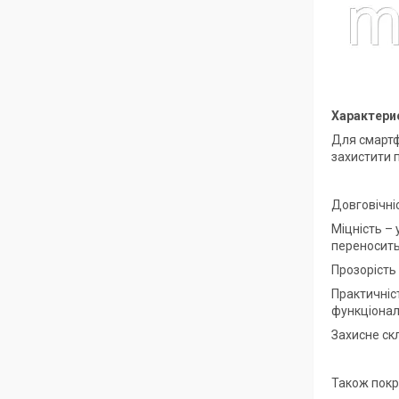
Характерис
Для смартф
захистити 
Довговічні
Міцність – 
переносить
Прозорість 
Практичніс
функціонал
Захисне ск
Також покр