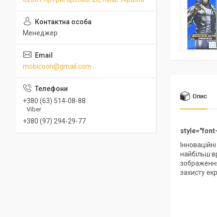
Менеджер
mobicoon@gmail.com
Опис
+380 (63) 514-08-88
Viber
+380 (97) 294-29-77
style="font
Інноваційн
найбільш вр
зображення
захисту ек