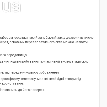
ибором, оскільки такий запобіжний захід дозволить якісно
 Серед основних переваг захисного скла можна назвати:
вного середовища.
удь-які інші випробування при активній експлуатації скло
 якість, передачу кольору зображення.
торює форму телефону, має всі необхідні отвори під
 користуванні.
ріплюючись до його поверхні.