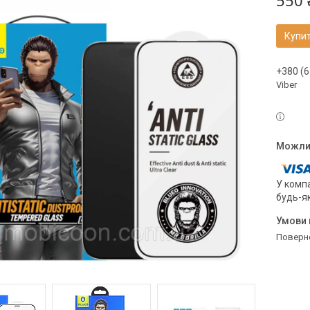
550 
Купи
+380 (6
Viber
У компа
будь-я
поверн