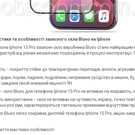
тики та особливості захисного скла Blueo на Iphone
она Iphone 15 Pro захисне скло виробника Blueo стане найкращим в
пристрій від різних механічних пошкоджень в процесі експлуатації.
сть – покриття стійке до температурних перепадів, вологи, агреси
удари, порізи, падіння, подряпини, неприємне сусідство в кишені, б
 завдяки своїй алмазній міцності 9Н.
– скло Blueo для телефону Iphone 15 Pro не впливає на яскравість,
ть використання – скло не впливає на чутливість екрану, точно пов
ьні роз'єми, характеризується тактильно приємними відчуттями при
ло Blueo легко покриває дисплей телефону Iphone 15 Pro, міцно зак
иття має певні особливості: