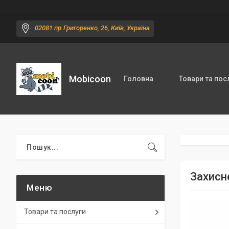
02081 пр.Григоренко, 26, Київ, Україна
Mobicoon
Головна
Товари та пос
Захисн
Товари та послуги