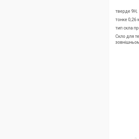
тверде 9Н;
тонке 0,26 
тип скла пр
Скло для те
зовнішньому