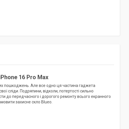
iPhone 16 Pro Max
зних пошкоджень. Але все одно ця частина гаджета
ої сліди. Подряпини, відколи, потертості сильно
ти до передчасного і дорогого ремонту всього екранного
амовити захисне скло Blueo.