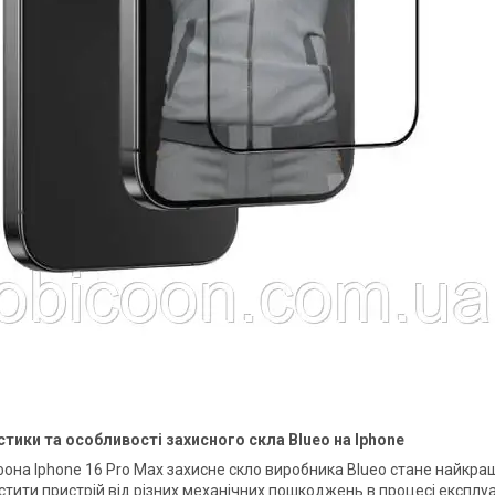
тики та особливості захисного скла Blueo на Iphone
она Iphone 16 Pro Max захисне скло виробника Blueo стане найкра
истити пристрій від різних механічних пошкоджень в процесі експлу