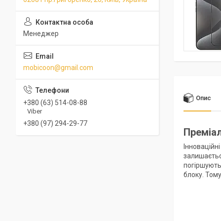
Менеджер
mobicoon@gmail.com
Опис
+380 (63) 514-08-88
Viber
+380 (97) 294-29-77
Преміал
Інноваційн
залишаєтьс
погіршують
блоку. Том