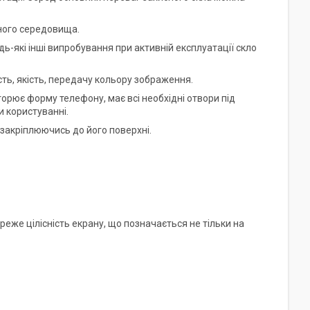
вного середовища.
удь-які інші випробування при активній експлуатації скло
сть, якість, передачу кольору зображення.
торює форму телефону, має всі необхідні отвори під
 користуванні.
 закріплюючись до його поверхні.
ереже цілісність екрану, що позначається не тільки на