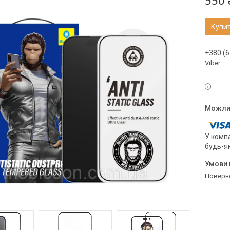
550 
Купи
+380 (6
Viber
У компа
будь-я
поверн