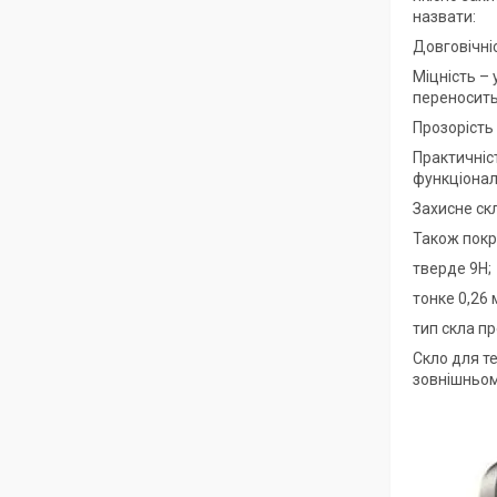
назвати:
Довговічні
Міцність – 
переносить
Прозорість 
Практичніс
функціонал
Захисне ск
Також покр
тверде 9Н;
тонке 0,26 
тип скла пр
Скло для те
зовнішньому