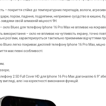
сть – покриття стійке до температурних перепадів, вологи, агреси
удари, порізи, падіння, подряпини, неприємне сусідство в кишені, б
 завдяки своїй алмазній міцності 9Н.
– скло Blueo для телефону Iphone 16 Pro Max не впливає на яскраві
ть використання – скло не впливає на чутливість екрану, точно пов
ьні роз'єми, характеризується тактильно приємними відчуттями при
ло Blueo легко покриває дисплей телефону Iphone 16 Pro Max, міцно
иття має певні особливості:
мм;
озоре;
лефону 2.5D Full Cover HD для Iphone 16 Pro Max діагоналлю 6.9'' зб
 вигляді, але і на коректності виконання функцій.