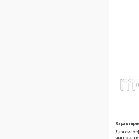
Характерис
Для смартф
якісно зах