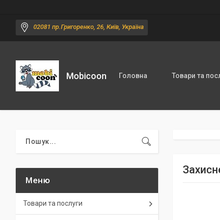
02081 пр.Григоренко, 26, Київ, Україна
Mobicoon
Головна
Товари та пос
Захисн
Товари та послуги